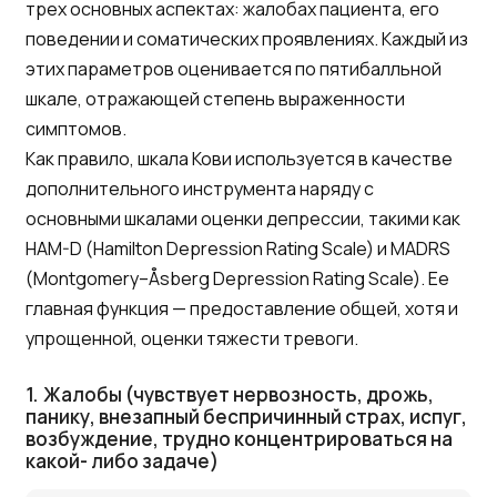
трех основных аспектах: жалобах пациента, его
поведении и соматических проявлениях. Каждый из
этих параметров оценивается по пятибалльной
шкале, отражающей степень выраженности
симптомов.
Как правило, шкала Кови используется в качестве
дополнительного инструмента наряду с
основными шкалами оценки депрессии, такими как
HAM-D (Hamilton Depression Rating Scale) и MADRS
(Montgomery–Åsberg Depression Rating Scale). Ее
главная функция — предоставление общей, хотя и
упрощенной, оценки тяжести тревоги.
1.
Жалобы (чувствует нервозность, дрожь,
панику, внезапный беспричинный страх, испуг,
возбуждение, трудно концентрироваться на
какой- либо задаче)