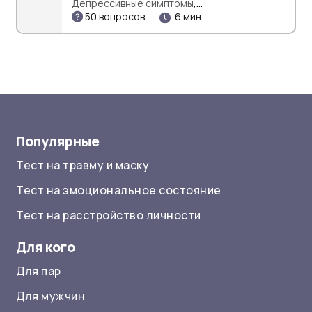
,
Депрессивные симптомы
50 вопросов
6 мин.
,
Стрессоустойчивость
Тревожность
Популярные
Тест на травму и маску
Тест на эмоциональное состояние
Тест на расстройство личности
Для кого
Для пар
Для мужчин