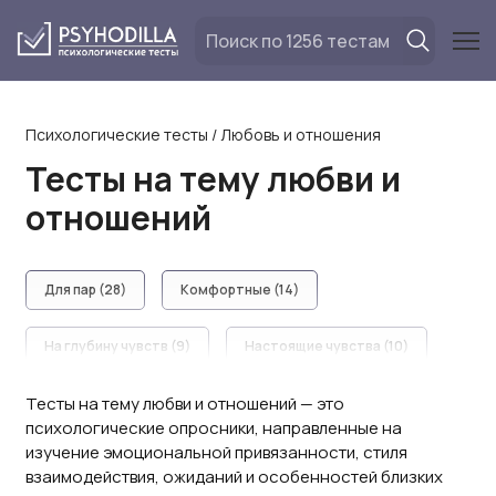
Перейти
к
содержанию
Психологические тесты
/
Любовь и отношения
Тесты на тему любви и
отношений
Для пар (28)
Комфортные (14)
На глубину чувств (9)
Настоящие чувства (10)
Тесты на тему любви и отношений — это
Нужны ли отношения (11)
Проверка чувств (18)
психологические опросники, направленные на
изучение эмоциональной привязанности, стиля
Романтические (18)
Семейные (23)
взаимодействия, ожиданий и особенностей близких