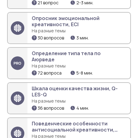
21 вопрос
2-3 мин.
Опросник эмоциональной
креативности, ECI
На разные темы
30 вопросов
3 мин.
Определение типа тела по
Аюрведе
На разные темы
72 вопроса
5-8 мин.
Шкала оценки качества жизни, Q-
LES-Q
На разные темы
36 вопросов
4 мин.
Поведенческие особенности
антисоциальной креативности,
MCBS
На разные темы