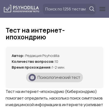
Перейти
к
содержанию
Тест на интернет-
ипохондрию
Автор:
Редакция Psyhodilla
Количество вопросов:
10
Время прохождения:
1-2 мин.
Психологический тест
Тест на интернет-ипохондрию (Киберхондрию)
помогает определить, насколько поиск симптомов
и медицинской информации в интернете усиливает