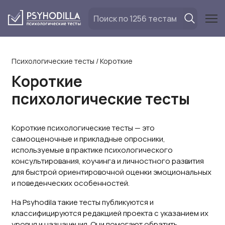
Перейти
к
содержанию
Психологические тесты
/
Короткие
Короткие
психологические тесты
Короткие психологические тесты — это
самооценочные и прикладные опросники,
используемые в практике психологического
консультирования, коучинга и личностного развития
для быстрой ориентировочной оценки эмоциональных
и поведенческих особенностей.
На Psyhodila такие тесты публикуются и
классифицируются редакцией проекта с указанием их
уровня и назначения. Они помогают обратить