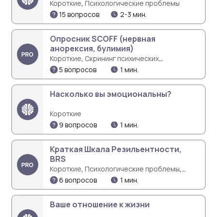
,
Короткие
Психологические проблемы
15 вопросов
2-3 мин.
Опросник SCOFF (нервная
анорексия, булимия)
,
Короткие
Скрининг психических
расстройств
5 вопросов
1 мин.
Насколько вы эмоциональны?
Короткие
9 вопросов
1 мин.
Краткая Шкала Резильентности,
BRS
,
,
Короткие
Психологические проблемы
Стрессоустойчивость
6 вопросов
1 мин.
Ваше отношение к жизни