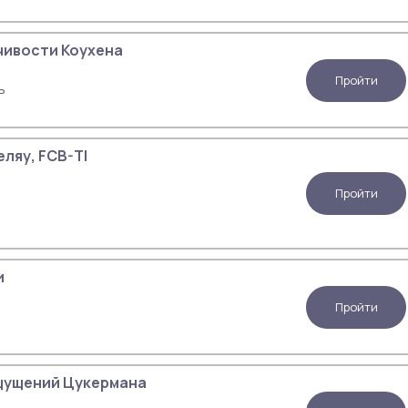
чивости Коухена
Пройти
ь
ляу, FCB-TI
Пройти
и
Пройти
щущений Цукермана