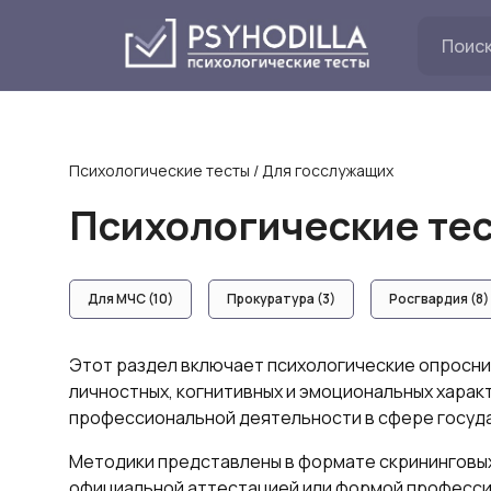
Перейти
к
содержанию
Психологические тесты
/
Для госслужащих
Психологические те
Для МЧС (10)
Прокуратура (3)
Росгвардия (8)
Этот раздел включает психологические опросни
личностных, когнитивных и эмоциональных харак
профессиональной деятельности в сфере госуд
Методики представлены в формате скрининговых
официальной аттестацией или формой професси