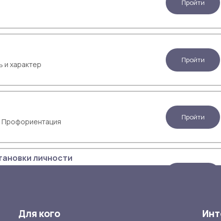
Пройти
Пройти
ь и характер
Пройти
,
Профориентация
тановки личности
Пройти
Для кого
Инт