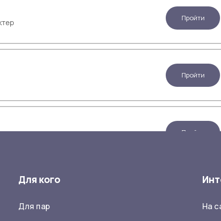
Пройти
ктер
Пройти
Пройти
ностей
Для кого
Инт
Пройти
рофориентация
Для пар
На 