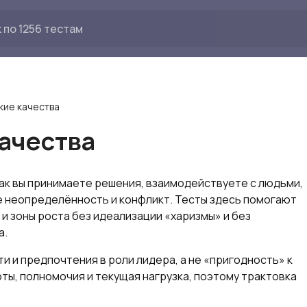
кие качества
качества
как вы принимаете решения, взаимодействуете с людьми,
 неопределённость и конфликт. Тесты здесь помогают
и зоны роста без идеализации «харизмы» и без
а.
 и предпочтения в роли лидера, а не «пригодность» к
ты, полномочия и текущая нагрузка, поэтому трактовка