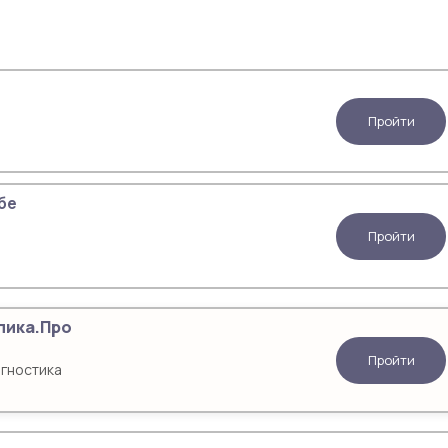
Пройти
бе
Пройти
ипика.Про
Пройти
агностика