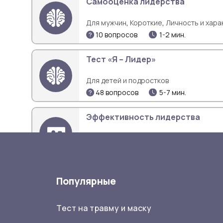
Самооценка лидерства
,
,
Для мужчин
Короткие
Личность и хара
10 вопросов
1-2 мин.
Тест «Я – Лидер»
Для детей и подростков
48 вопросов
5-7 мин.
Эффективность лидерства
Профориентация
40 вопросов
6 мин.
Диагностика лидерских способ
Популярные
,
,
Личность и характер
Познание себя
П
Тест на травму и маску
50 вопросов
9 мин.