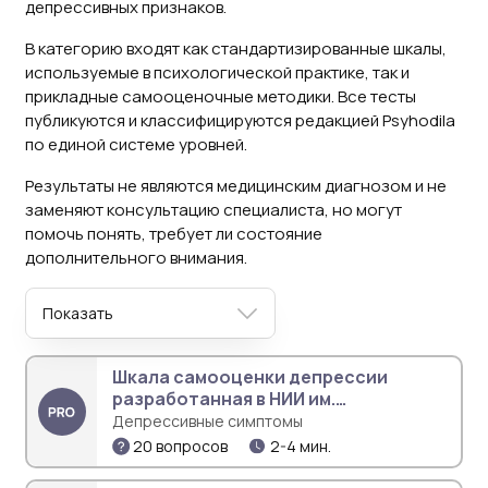
депрессивных признаков.
В категорию входят как стандартизированные шкалы,
используемые в психологической практике, так и
прикладные самооценочные методики. Все тесты
публикуются и классифицируются редакцией Psyhodila
по единой системе уровней.
Результаты не являются медицинским диагнозом и не
заменяют консультацию специалиста, но могут
помочь понять, требует ли состояние
дополнительного внимания.
Показать
Шкала самооценки депрессии
разработанная в НИИ им.
Бехтерева
Депрессивные симптомы
20 вопросов
2-4 мин.