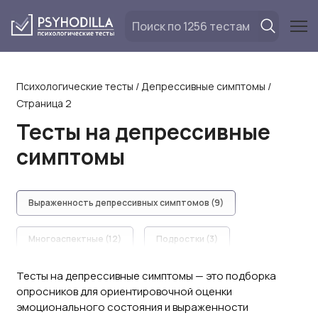
Перейти
к
содержанию
Психологические тесты
/
Депрессивные симптомы
/
Страница 2
Тесты на депрессивные
симптомы
Выраженность депрессивных симптомов (9)
Многоаспектные (12)
Подростки (3)
Тесты на депрессивные симптомы — это подборка
Стандартизированные клинические шкалы (12)
опросников для ориентировочной оценки
эмоционального состояния и выраженности