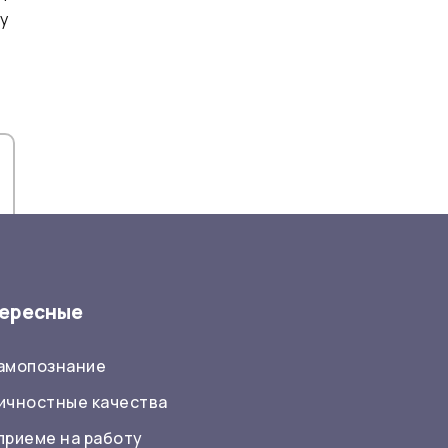
у
ересные
самопознание
ичностные качества
приеме на работу