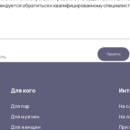
мендуется обратиться к квалифицированному специалист
Пройти
сть
Для кого
Инт
Для пар
На 
Для мужчин
На л
Для женщин
При 