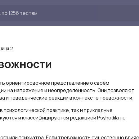
ница 2
евожности
ить ориентировочное представление о своём
ии на напряжение и неопределённость. Они позволяют
ва и поведенческие реакции в контексте тревожности.
 в психологической практике, так и прикладные
куются и классифицируются редакцией Psyhodila по
ога или психиатра. Если тревожность существенно влия