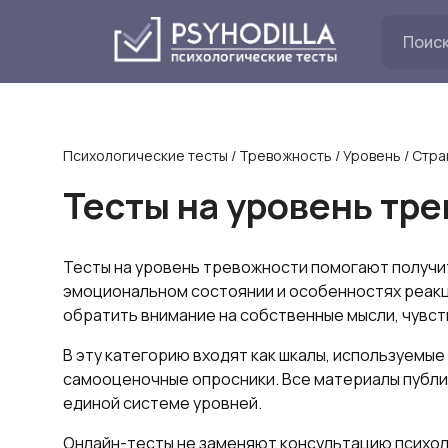
Перейти
к
содержанию
Психологические тесты
/
Тревожность
/
Уровень
/
Стра
Тесты на уровень тр
Тесты на уровень тревожности помогают получ
эмоциональном состоянии и особенностях реакц
обратить внимание на собственные мысли, чувст
В эту категорию входят как шкалы, используемые
самооценочные опросники. Все материалы публи
единой системе уровней.
Онлайн-тесты не заменяют консультацию психол