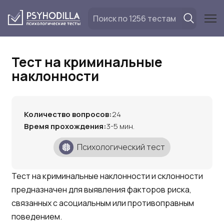
Перейти
к
содержанию
Тест на криминальные
наклонности
Количество вопросов:
24
Время прохождения:
3-5 мин.
Психологический тест
Тест на криминальные наклонности и склонности
предназначен для выявления факторов риска,
связанных с асоциальным или противоправным
поведением.