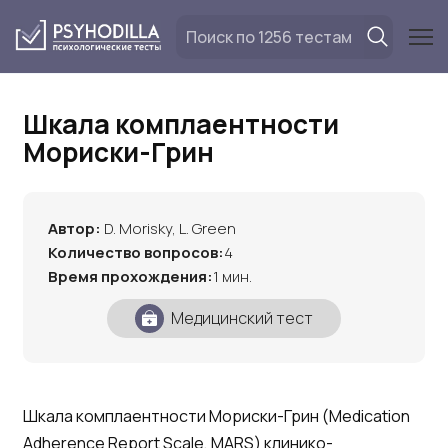
Перейти
к
содержанию
Шкала комплаентности
Мориски-Грин
Автор:
D. Morisky, L. Green
Количество вопросов:
4
Время прохождения:
1 мин.
Медицинский тест
Шкала комплаентности Мориски-Грин (Medication
Adherence Report Scale, MARS) клинико-