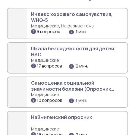
Индекс хорошего самочувствия,
WHO-5
,
Медицинские
На разные темы
5 вопросов
1 мин.
Шкала безнадежности для детей,
HSC
Медицинские
17 вопросов
2 мин.
Самооценка социальной
значимости болезни (Опросник
Сердюка)
Медицинские
10 вопросов
1 мин.
Наймигенский опросник
Медицинские
16 вопросов
2 мин.