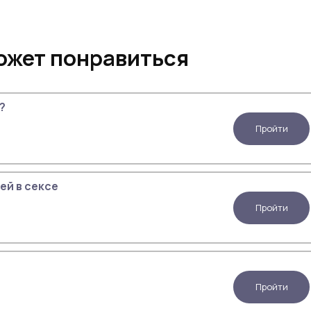
ожет понравиться
?
Пройти
ей в сексе
Пройти
Пройти