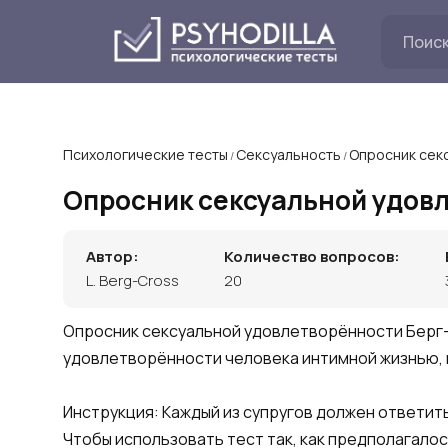
Перейти
к
содержанию
Психологические тесты
Сексуальность
Опросник сек
/
/
Опросник сексуальной удов
Автор:
Количество вопросов:
L. Berg-Cross
20
Опросник сексуальной удовлетворённости Берг–
удовлетворённости человека интимной жизнью, 
Инструкция: Каждый из супругов должен ответит
Чтобы использовать тест так, как предполагалос