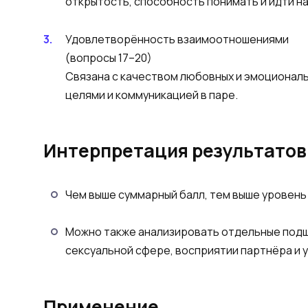
открытость, способность понимать и идти н
Удовлетворённость взаимоотношениями
(вопросы 17–20)
Связана с качеством любовных и эмоциональ
целями и коммуникацией в паре.
Интерпретация результатов
Чем выше суммарный балл, тем выше уровень
Можно также анализировать отдельные подшк
сексуальной сфере, восприятии партнёра и 
Применение