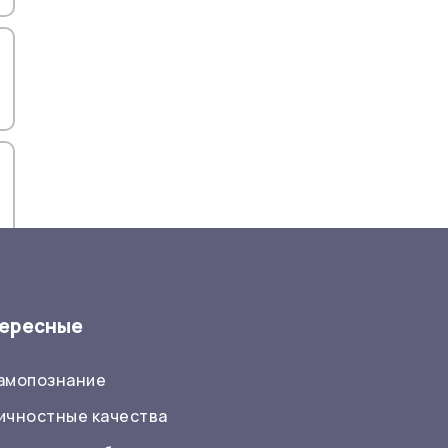
ересные
самопознание
ичностные качества