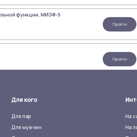
льной функции, МИЭФ-5
Пройти
Пройти
ощенность
Пройти
Для кого
Инт
Для пар
На 
Для мужчин
На л