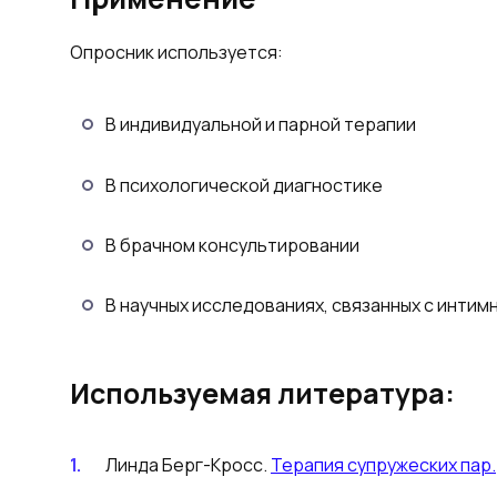
Опросник используется:
В индивидуальной и парной терапии
В психологической диагностике
В брачном консультировании
В научных исследованиях, связанных с интим
Используемая литература:
Линда Берг-Кросс.
Терапия супружеских пар.