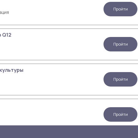
Пройти
ация
p Q12
Пройти
 культуры
Пройти
Пройти