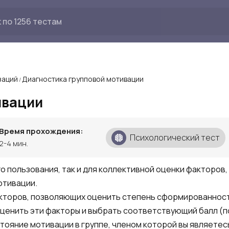
заций
Диагностика групповой мотивации
/
ивации
Время прохождения:
Психологический тест
2-4 мин.
о пользования, так и для коллективной оценки факторов,
отивации.
акторов, позволяющих оценить степень сформированнос
оценить эти факторы и выбрать соответствующий балл (п
тояние мотивации в группе, членом которой вы являетес