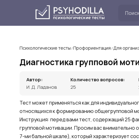
Перейти
к
содержанию
Психологические тесты
Профориентация
Для органи
/
/
Диагностика групповой мот
Автор:
Количество вопросов:
И. Д. Ладанов
25
Тест может применяться как для индивидуальног
относящихся к формированию общегрупповой м
Инструкция: перед вами тест, содержащий 25 ф
групповой мотивации. Просим вас внимательно 
7-ми бальной шкале), который характеризует сос