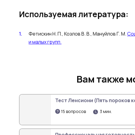
Используемая литература:
Фетискин Н. П., Козлов В. В., Мануйлов Г. М.
Со
и малых групп.
Вам также м
Тест 
15 вопросов
3 мин.
Профессиональная готовност