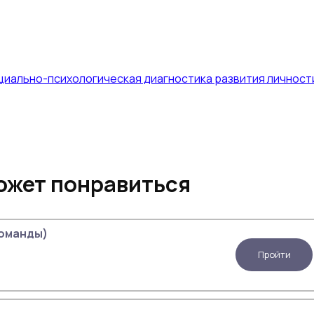
циально-психологическая диагностика развития личност
ожет понравиться
Ленсиони (Пять пороков команды)
Пройти
ь