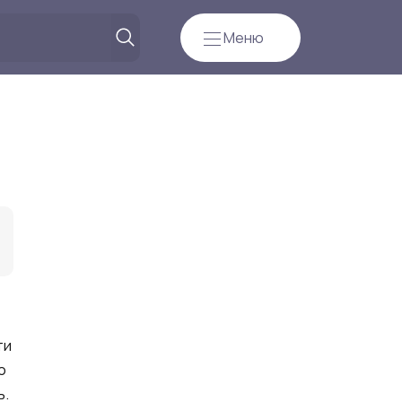
Меню
ти
о
ь.